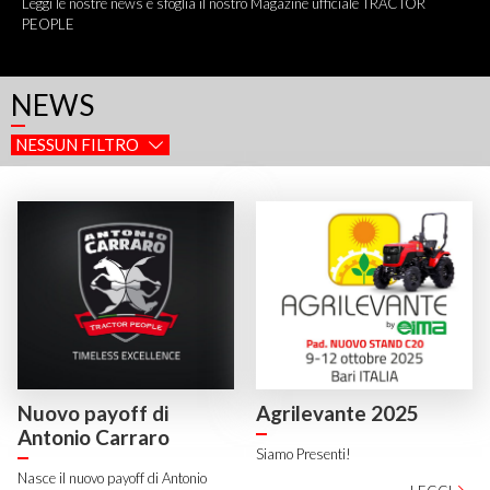
Leggi le nostre news e sfoglia il nostro Magazine ufficiale TRACTOR
PEOPLE
NEWS
NESSUN FILTRO
Nuovo payoff di
Agrilevante 2025
Antonio Carraro
Siamo Presenti!
Nasce il nuovo payoff di Antonio