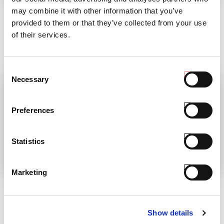
per il progetto LIFE
GAMMA DI
may combine it with other information that you’ve
ATENA
SUPERCOMPATTI
provided to them or that they’ve collected from your use
of their services.
Il progetto LIFE ATENA compie un
Antonio Carraro è pronta al lancio...
passo decisivo
LEGGI
LEGGI
Consent
Necessary
Selection
Preferences
Statistics
Marketing
MYPLANT & GARDEN
DISCOVER THE
ADVENTURE!
Siamo Presenti!
Scopri l'episodio
LEGGI
Show details
LEGGI