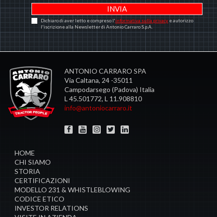
Dichiaro di aver letto e compreso l'
informativa sulla privacy
e autorizzo
l'iscrizione alla Newsletter di Antonio Carraro S.p.A.
ANTONIO CARRARO SPA
Via Caltana, 24 -35011
Campodarsego (Padova) Italia
L 45.501772, L 11.908810
info@antoniocarraro.it
HOME
CHI SIAMO
STORIA
CERTIFICAZIONI
MODELLO 231 & WHISTLEBLOWING
CODICE ETICO
INVESTOR RELATIONS