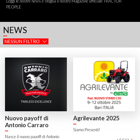
Leggi le nostre news e sfoglia il nostro Magazine ufficiale TRACTOR
PEOPLE
NEWS
NESSUN FILTRO
Nuovo payoff di
Agrilevante 2025
Antonio Carraro
Siamo Presenti!
Nasce il nuovo payoff di Antonio