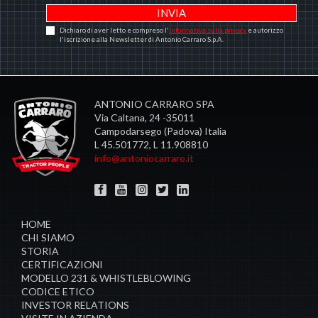
Dichiaro di aver letto e compreso l'
informativa sulla privacy
e autorizzo
l'iscrizione alla Newsletter di Antonio Carraro S.p.A.
ANTONIO CARRARO SPA
Via Caltana, 24 -35011
Campodarsego (Padova) Italia
L 45.501772, L 11.908810
info@antoniocarraro.it
HOME
CHI SIAMO
STORIA
CERTIFICAZIONI
MODELLO 231 & WHISTLEBLOWING
CODICE ETICO
INVESTOR RELATIONS