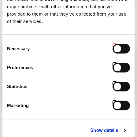
per il progetto LIFE
GAMMA DI
may combine it with other information that you’ve
ATENA
SUPERCOMPATTI
provided to them or that they’ve collected from your use
of their services.
Il progetto LIFE ATENA compie un
Antonio Carraro è pronta al lancio...
passo decisivo
LEGGI
LEGGI
Consent
Necessary
Selection
Preferences
Statistics
Marketing
MYPLANT & GARDEN
DISCOVER THE
ADVENTURE!
Siamo Presenti!
Scopri l'episodio
LEGGI
Show details
LEGGI