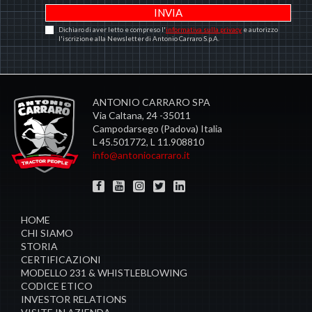
Dichiaro di aver letto e compreso l'
informativa sulla privacy
e autorizzo
l'iscrizione alla Newsletter di Antonio Carraro S.p.A.
ANTONIO CARRARO SPA
Via Caltana, 24 -35011
Campodarsego (Padova) Italia
L 45.501772, L 11.908810
info@antoniocarraro.it
HOME
CHI SIAMO
STORIA
CERTIFICAZIONI
MODELLO 231 & WHISTLEBLOWING
CODICE ETICO
INVESTOR RELATIONS