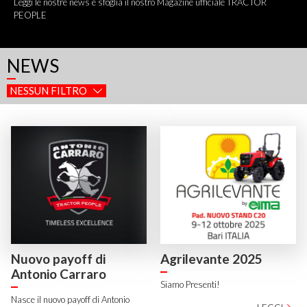
Leggi le nostre news e sfoglia il nostro Magazine ufficiale TRACTOR
PEOPLE
NEWS
NESSUN FILTRO
Nuovo payoff di
Agrilevante 2025
Antonio Carraro
Siamo Presenti!
Nasce il nuovo payoff di Antonio