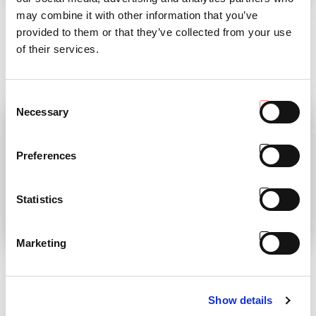
per il progetto LIFE
GAMMA DI
may combine it with other information that you’ve
ATENA
SUPERCOMPATTI
provided to them or that they’ve collected from your use
of their services.
Il progetto LIFE ATENA compie un
Antonio Carraro è pronta al lancio...
passo decisivo
LEGGI
LEGGI
Consent
Necessary
Selection
Preferences
Statistics
Marketing
MYPLANT & GARDEN
DISCOVER THE
ADVENTURE!
Siamo Presenti!
Scopri l'episodio
LEGGI
Show details
LEGGI