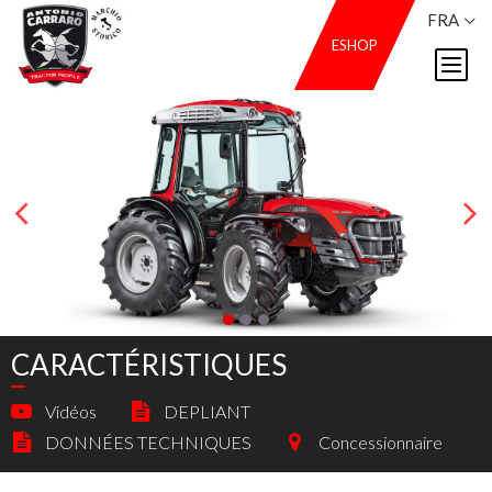
FRA
ESHOP
CARACTÉRISTIQUES
Vidéos
DEPLIANT
DONNÉES TECHNIQUES
Concessionnaire