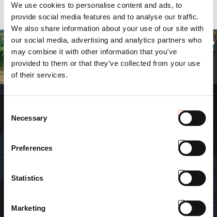
We use cookies to personalise content and ads, to
vorgerüstet, der Kennzeichenschildträger kann herab geklappt
werden und die Rückspiegel sind verstellbar.
provide social media features and to analyse our traffic.
We also share information about your use of our site with
our social media, advertising and analytics partners who
may combine it with other information that you’ve
provided to them or that they’ve collected from your use
of their services.
SUCHE
Consent
Necessary
Selection
Preferences
FINDE DEINEN HÄNDLER
Statistics
Schreiben Sie hier Ihre Daten und suchen Sie der Antonio
Carraro Vertragshändler in Ihrer Nähe
Marketing