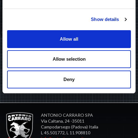
DEUTSCHLAND
Show details
BESTELLE DEN NEWSLETTER
Allow all
Halten Sie sich mit den Nachrichten in der Welt Tractor
People: Schlepper, Events und Promotions, Gadgets und
Neuheiten. Hier einschreiben.
Allow selection
Deny
Ich erkläre, dass ich die
Datenschutzerklärung
gelesen und
verstanden habe.
ANTONIO CARRARO SPA
Via Caltana, 24 -35011
Campodarsego (Padova) Italia
L 45.501772, L 11.908810