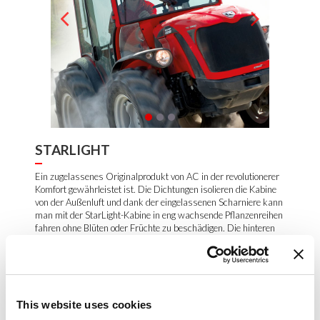
STARLIGHT
Ein zugelassenes Originalprodukt von AC in der revolutionerer
Komfort gewährleistet ist. Die Dichtungen isolieren die Kabine
von der Außenluft und dank der eingelassenen Scharniere kann
man mit der StarLight-Kabine in eng wachsende Pflanzenreihen
fahren ohne Blüten oder Früchte zu beschädigen. Die hinteren
und vorderen Rundfenster bieten eine gute Übersicht über die
Geräte und den Boden. Die Lüftungsanlage ist mit einer
Schnellenteisungsfunktion für die vordere Windschutzscheibe
ausgestattet. An Bord der StarLight-Kabine genießt man
denselben Geräuschkomfort wie in einem Auto, denn die
This website uses cookies
Kabinenwände sind mit schalldämmendem Material verkleidet.
Die StarLight-Kabine ist für den Einbau eines Autoradios