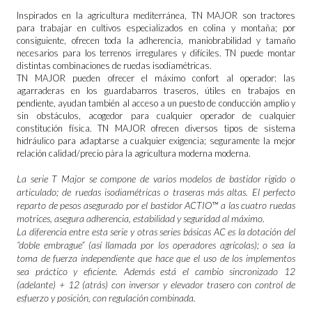
Inspirados en la agricultura mediterránea, TN MAJOR son tractores
para trabajar en cultivos especializados en colina y montaña; por
consiguiente, ofrecen toda la adherencia, maniobrabilidad y tamaño
necesarios para los terrenos irregulares y difíciles. TN puede montar
distintas combinaciones de ruedas isodiamétricas.
TN MAJOR pueden ofrecer el máximo confort al operador: las
agarraderas en los guardabarros traseros, útiles en trabajos en
pendiente, ayudan también al acceso a un puesto de conducción amplio y
sin obstáculos, acogedor para cualquier operador de cualquier
constitución física. TN MAJOR ofrecen diversos tipos de sistema
hidráulico para adaptarse a cualquier exigencia; seguramente la mejor
relación calidad/precio pàra la agricultura moderna moderna.
La serie T Major se compone de varios modelos de bastidor rigido o
articulado; de ruedas isodiamétricas o traseras más altas. El perfecto
reparto de pesos asegurado por el bastidor ACTIO™ a las cuatro ruedas
motrices, asegura adherencia, estabilidad y seguridad al máximo.
La diferencia entre esta serie y otras series básicas AC es la dotación del
“doble embrague” (así llamada por los operadores agrícolas); o sea la
toma de fuerza independiente que hace que el uso de los implementos
sea práctico y eficiente. Además está el cambio sincronizado 12
(adelante) + 12 (atrás) con inversor y elevador trasero con control de
esfuerzo y posición, con regulación combinada.