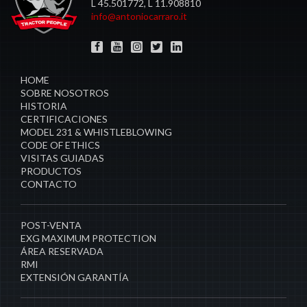
L 45.501772, L 11.908810
info@antoniocarraro.it
HOME
SOBRE NOSOTROS
HISTORIA
CERTIFICACIONES
MODEL 231 & WHISTLEBLOWING
CODE OF ETHICS
VISITAS GUIADAS
PRODUCTOS
CONTACTO
POST-VENTA
EXG MAXIMUM PROTECTION
ÁREA RESERVADA
RMI
EXTENSIÓN GARANTÍA