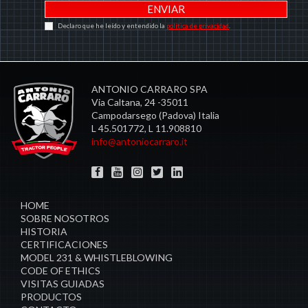
Declaro que he leído y entendido la
política de privacidad
.
ANTONIO CARRARO SPA
Via Caltana, 24 -35011
Campodarsego (Padova) Italia
L 45.501772, L 11.908810
info@antoniocarraro.it
HOME
SOBRE NOSOTROS
HISTORIA
CERTIFICACIONES
MODEL 231 & WHISTLEBLOWING
CODE OF ETHICS
VISITAS GUIADAS
PRODUCTOS