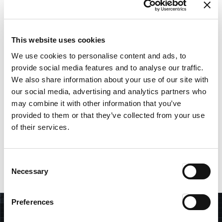
Membership of special categories
This website uses cookies
Declaro que he leído y entendido la
política de privacidad
. *
We use cookies to personalise content and ads, to
provide social media features and to analyse our traffic.
Doy mi consentimiento para el tratamiento de las categorías
especiales de datos personales que pueda contener mi
We also share information about your use of our site with
Curriculum Vitae.
our social media, advertising and analytics partners who
Sí *
may combine it with other information that you’ve
No
provided to them or that they’ve collected from your use
of their services.
Los campos señalado con asterisco (*) tienen que ser rellenados
para poder validar la solicitud.
Consent
Necessary
Selection
Preferences
BÚSQUEDA