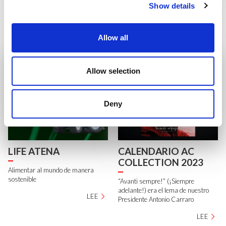
2023
2022
Show details
Nuevo número de Tractor People
Nuevo número de Tractor People
Allow all
LEE
LEE
Allow selection
Deny
LIFE ATENA
CALENDARIO AC
COLLECTION 2023
Alimentar al mundo de manera
sostenible
“Avanti sempre!” (¡Siempre
adelante!) era el lema de nuestro
LEE
Presidente Antonio Carraro
LEE