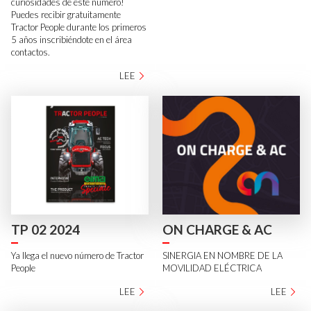
curiosidades de este número!
Puedes recibir gratuitamente
Tractor People durante los primeros
5 años inscribiéndote en el área
contactos.
LEE
TP 02 2024
ON CHARGE & AC
Ya llega el nuevo número de Tractor
SINERGIA EN NOMBRE DE LA
People
MOVILIDAD ELÉCTRICA
LEE
LEE