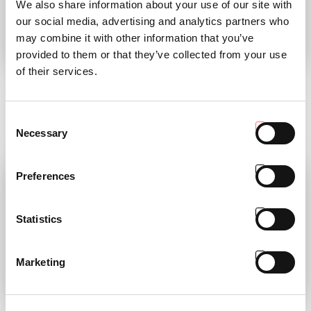
We also share information about your use of our site with
our social media, advertising and analytics partners who
may combine it with other information that you’ve
provided to them or that they’ve collected from your use
TP MAGAZINE 02
ARTE DE LOS
of their services.
2023
VIGNERON
Ya llega el nuevo número de Tractor
TONY V: intérprete de la filosofía y
Consent
People
el "arte" de los "vignerons"
Necessary
Selection
LEE
LEE
Preferences
Statistics
Marketing
TP MAGAZINE 01
TP MAGAZINE 02