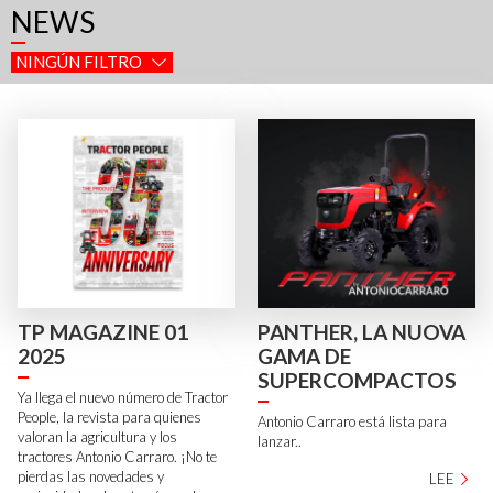
NEWS
NINGÚN FILTRO
TP MAGAZINE 01
PANTHER, LA NUOVA
2025
GAMA DE
SUPERCOMPACTOS
Ya llega el nuevo número de Tractor
People, la revista para quienes
Antonio Carraro está lista para
valoran la agricultura y los
lanzar..
tractores Antonio Carraro. ¡No te
pierdas las novedades y
LEE