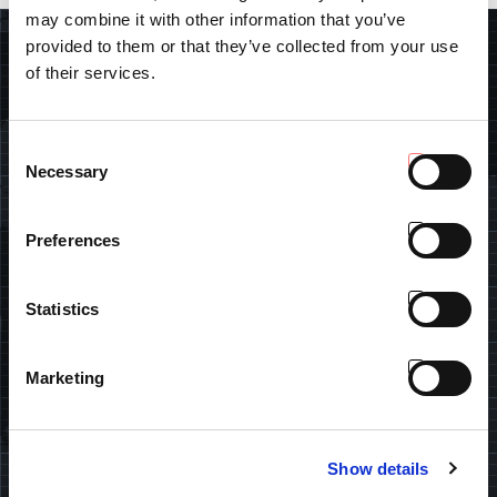
may combine it with other information that you’ve
provided to them or that they’ve collected from your use
BÚSQUEDA
of their services.
Consent
Necessary
Selection
ENCUENTRA TU CONCESIONARIO
Introduce tus datos y descubre el concesionario Antonio
Preferences
Carraro más cercano.
Statistics
ESPAÑA
Marketing
SUBSCRIBIRSE A LA NEWSLETTER
Mantente al tanto del mundo Tractor People: productos,
Show details
eventos, promociones, artículos promocionales y noticias.