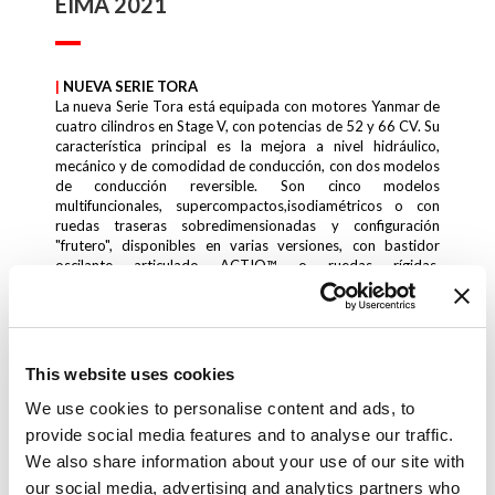
EIMA 2021
|
NUEVA SERIE TORA
La nueva Serie Tora está equipada con motores Yanmar de
cuatro cilindros en Stage V, con potencias de 52 y 66 CV. Su
característica principal es la mejora a nivel hidráulico,
mecánico y de comodidad de conducción, con dos modelos
de conducción reversible. Son cinco modelos
multifuncionales, supercompactos,isodiamétricos o con
ruedas traseras sobredimensionadas y configuración
"frutero", disponibles en varias versiones, con bastidor
oscilante articulado ACTIO™ o ruedas rígidas,
monodireccional o con sistema de conducción reversible en
torreta giratoria RGS™ (nueva patente AC), con barra
antivuelco o cabina. Tractores que pueden combinarse con
aperos complejos, como máquinas intercepas,
despuntadoras y aperos hidráulicos para viñedo, gracias al
This website uses cookies
aumento de los caudales hidráulicos con flujos continuos
regulables, para un máximo control del implemento.
We use cookies to personalise content and ads, to
provide social media features and to analyse our traffic.
We also share information about your use of our site with
Descrubes mas
our social media, advertising and analytics partners who