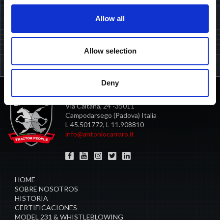
Suscríbete aquí.
Allow all
Allow selection
Declaro que he leído y entendido la
política de privacidad
.
Deny
ANTONIO CARRARO SPA
Via Caltana, 24 -35011
Campodarsego (Padova) Italia
L 45.501772, L 11.908810
info@antoniocarraro.it
HOME
SOBRE NOSOTROS
HISTORIA
CERTIFICACIONES
MODEL 231 & WHISTLEBLOWING