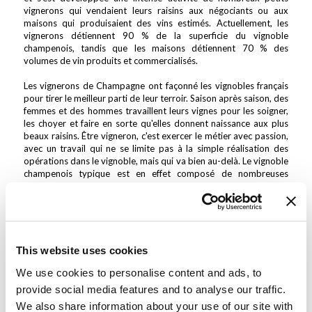
vignerons qui vendaient leurs raisins aux négociants ou aux
maisons qui produisaient des vins estimés. Actuellement, les
vignerons détiennent 90 % de la superficie du vignoble
champenois, tandis que les maisons détiennent 70 % des
volumes de vin produits et commercialisés.
Les vignerons de Champagne ont façonné les vignobles français
pour tirer le meilleur parti de leur terroir. Saison après saison, des
femmes et des hommes travaillent leurs vignes pour les soigner,
les choyer et faire en sorte qu'elles donnent naissance aux plus
beaux raisins. Être vigneron, c'est exercer le métier avec passion,
avec un travail qui ne se limite pas à la simple réalisation des
opérations dans le vignoble, mais qui va bien au-delà. Le vignoble
champenois typique est en effet composé de nombreuses
parcelles, toutes différentes. Au fil des années, les vignerons
champenois ont vécu en observant attentivement les
caractéristiques et les besoins de leur vignoble avec patience,
écoute et amour de leur territoire, particulièrement délicat et...
capricieux. De génération en génération, au sein du nid familial de
chaque vigneron, se transmet la passion de cette excellence,
This website uses cookies
transmettant avec fierté une tradition qui fait l'objet
We use cookies to personalise content and ads, to
d'innovations permanentes, notamment du point de vue de la
mécanisation nécessaire à la réalisation de ce type de culture si
provide social media features and to analyse our traffic.
prisé.
We also share information about your use of our site with