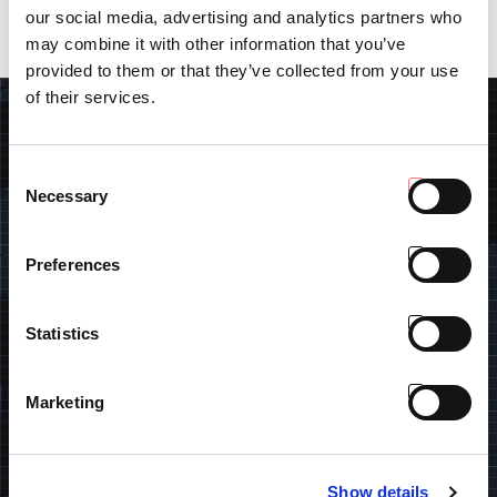
our social media, advertising and analytics partners who
Voir la vidéo
may combine it with other information that you’ve
provided to them or that they’ve collected from your use
of their services.
RECHERCHER
Consent
Necessary
Selection
RECHERCHER LE CONCESSIONNAIRE
Preferences
Insérez vos données et trouvez le plus proche revendeur
Antonio Carraro.
Statistics
FRANCE
Marketing
Show details