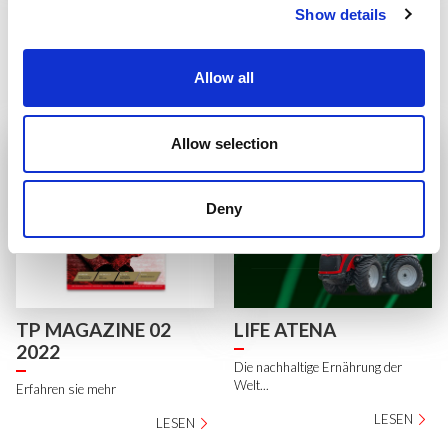
„Vignerons
2023
Show details
TONY V: PROTAGONISTEN der
Erfahren sie mehr
Philosophie und „Kunst“ der
LESEN
„Vignerons
Allow all
LESEN
Allow selection
Deny
TP MAGAZINE 02
LIFE ATENA
2022
Die nachhaltige Ernährung der
Welt...
Erfahren sie mehr
LESEN
LESEN