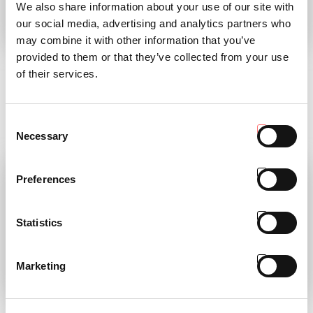
We also share information about your use of our site with
our social media, advertising and analytics partners who
may combine it with other information that you’ve
MACH4 IM LAND DER
TP MAGAZINE 02
provided to them or that they’ve collected from your use
AUFGEHENDEN
2023
of their services.
SONNE
Die neue Ausgabe von Tractor
People
KAUM ZU GLAUBEN: MACH4 FÜR
SONNENKOLLEKTOREN
Consent
LESEN
Necessary
Selection
LESEN
Preferences
Statistics
Marketing
„Kunst“ der
TP MAGAZINE 01