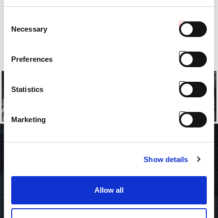
Die Panther-Traktoren sind vielseitige und wendige Maschinen, die ideal
auf die Bedürfnisse von Hobbylandwirten zugeschnitten sind und viele
Consent
verschiedene Arbeiten im privaten Bereich ausführen können.
Necessary
Selection
KATALOG
Preferences
Statistics
Marketing
SUCHE
Show details
Allow all
FINDE DEINEN HÄNDLER