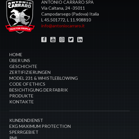
ANTONIO CARRARO SPA
Via Caltana, 24 -35011
Campodarsego (Padova) Italia
L 45.501772, L 11.908810
info@antoniocarraro.it
HOME
ÜBER UNS
GESCHICHTE
ZERTIFIZIERUNGEN
MODEL 231 & WHISTLEBLOWING
CODE OF ETHICS
BESICHTIGUNG DER FABRIK
PRODUKTE
KONTAKTE
​KUNDENDIENST
EXG MAXIMUM PROTECTION
SPERRGEBIET
RMI