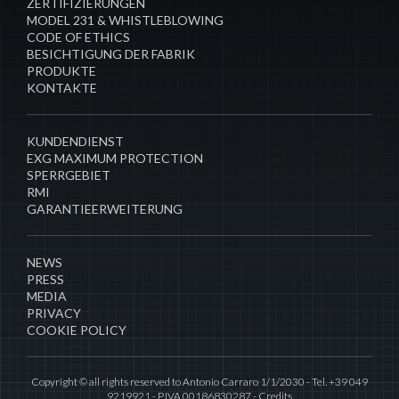
ZERTIFIZIERUNGEN
MODEL 231 & WHISTLEBLOWING
CODE OF ETHICS
BESICHTIGUNG DER FABRIK
PRODUKTE
KONTAKTE
​KUNDENDIENST
EXG MAXIMUM PROTECTION
SPERRGEBIET
RMI
GARANTIEERWEITERUNG
NEWS
PRESS
MEDIA
PRIVACY
COOKIE POLICY
Copyright © all rights reserved to Antonio Carraro 1/1/2030 - Tel. +39 049
9219921 - P.IVA 00186830287 -
Credits