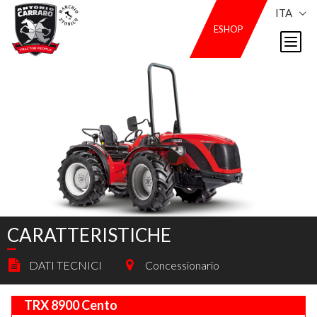
ITA
ESHOP
CARATTERISTICHE
DATI TECNICI
Concessionario
TRX 8900 Cento