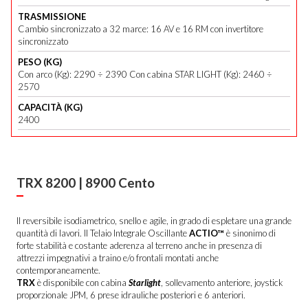
TRASMISSIONE
Cambio sincronizzato a 32 marce: 16 AV e 16 RM con invertitore
sincronizzato
PESO (KG)
Con arco (Kg): 2290 ÷ 2390 Con cabina STAR LIGHT (Kg): 2460 ÷
2570
CAPACITÀ (KG)
2400
TRX 8200 | 8900 Cento
Il reversibile isodiametrico, snello e agile, in grado di espletare una grande
quantità di lavori. Il Telaio Integrale Oscillante
ACTIO™
è sinonimo di
forte stabilità e costante aderenza al terreno anche in presenza di
attrezzi impegnativi a traino e/o frontali montati anche
contemporaneamente.
TRX
è disponibile con cabina
Starlight
, sollevamento anteriore, joystick
proporzionale JPM, 6 prese idrauliche posteriori e 6 anteriori.