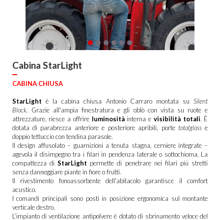
Cabina StarLight
CABINA CHIUSA
StarLight
è la cabina chiusa Antonio Carraro montata su
Silent
Block.
Grazie all'ampia finestratura e gli oblò con vista su ruote e
attrezzature, riesce a offrire
luminosità
interna e
visibilità totali
. È
dotata di parabrezza anteriore e posteriore apribili, porte
totalglass
e
doppio tettuccio con tendina parasole.
Il design affusolato – guarnizioni a tenuta stagna, cerniere integrate –
agevola il disimpegno tra i filari in pendenza laterale o sottochioma. La
compattezza di
StarLight
permette di penetrare nei filari più stretti
senza danneggiare piante in fiore o frutti.
Il rivestimento fonoassorbente dell'abitacolo garantisce il comfort
acustico.
I comandi principali sono posti in posizione ergonomica sul montante
verticale destro.
L’impianto di ventilazione antipolvere è dotato di sbrinamento veloce del