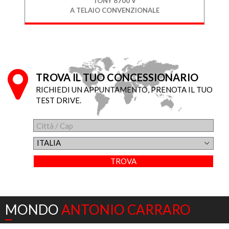
TONY 8700 V
A TELAIO CONVENZIONALE
Q
TROVA IL TUO CONCESSIONARIO
RICHIEDI UN APPUNTAMENTO, PRENOTA IL TUO
TEST DRIVE.
ITALIA
MONDO
ANTONIO CARRARO