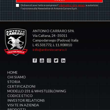
Dichiaro di aver letto e compreso l'
informativa sulla privacy
e autorizzo
l'iscrizione alla Newsletter di Antonio Carraro S.p.A.
ANTONIO CARRARO SPA
Via Caltana, 24 -35011
Campodarsego (Padova) Italia
L 45.501772, L 11.908810
info@antoniocarraro.it
HOME
CHI SIAMO
STORIA
CERTIFICAZIONI
MODELLO 231 & WHISTLEBLOWING
CODICE ETICO
INVESTOR RELATIONS
VISITE IN AZIENDA
PRODOTTI