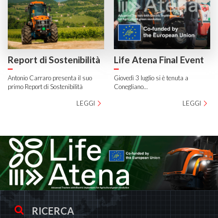
Report di Sostenibilità
Life Atena Final Event
Antonio Carraro presenta il suo
Giovedì 3 luglio si è tenuta a
primo Report di Sostenibilità
Conegliano...
LEGGI
LEGGI
RICERCA