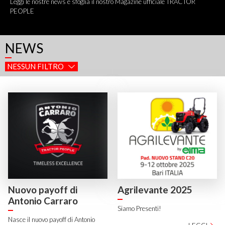
Leggi le nostre news e sfoglia il nostro Magazine ufficiale TRACTOR
PEOPLE
NEWS
NESSUN FILTRO
Nuovo payoff di
Agrilevante 2025
Antonio Carraro
Siamo Presenti!
Nasce il nuovo payoff di Antonio