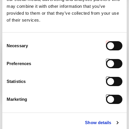
per il progetto LIFE
GAMMA DI
may combine it with other information that you’ve
ATENA
SUPERCOMPATTI
provided to them or that they’ve collected from your use
of their services.
Il progetto LIFE ATENA compie un
Antonio Carraro è pronta al lancio...
passo decisivo
LEGGI
LEGGI
Consent
Necessary
Selection
Preferences
Statistics
Marketing
MYPLANT & GARDEN
DISCOVER THE
ADVENTURE!
Siamo Presenti!
Scopri l'episodio
LEGGI
Show details
LEGGI