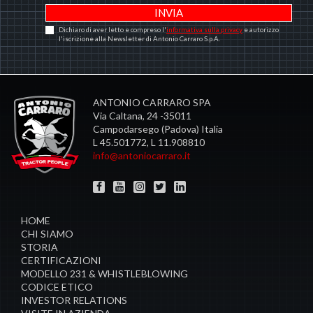
Dichiaro di aver letto e compreso l'
informativa sulla privacy
e autorizzo
l'iscrizione alla Newsletter di Antonio Carraro S.p.A.
ANTONIO CARRARO SPA
Via Caltana, 24 -35011
Campodarsego (Padova) Italia
L 45.501772, L 11.908810
info@antoniocarraro.it
HOME
CHI SIAMO
STORIA
CERTIFICAZIONI
MODELLO 231 & WHISTLEBLOWING
CODICE ETICO
INVESTOR RELATIONS