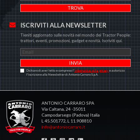
ISCRIVITI ALLA NEWSLETTER
Tieniti aggiornato sulle novità nel mondo dei Tractor People:
trattori, eventi, promozioni, gadget e novità. Iscriviti qui.
Dichiaro di aver letto e compreso l'
informativa sulla privacy
e autorizzo
l'iscrizione alla Newsletter di Antonio Carraro S.p.A.
ANTONIO CARRARO SPA
Via Caltana, 24 -35011
Campodarsego (Padova) Italia
L 45.501772, L 11.908810
info@antoniocarraro.it