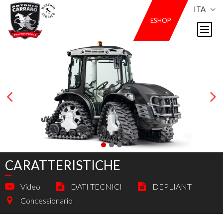
ITA
ESHOP
CARATTERISTICHE
Video
DATI TECNICI
DEPLIANT
Concessionario