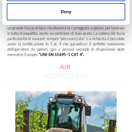
L’insonorizzazione, curata nei minimi particolari e il disaccoppiamento
dell’abitacolo dal corpo del trattore conferiscono la massima silenziosità
Deny
durante la guida. Lo spazio vivibile per l’operatore consente una
grande libertà di movimento per le gambe. I potenti fari esterni
posizionati sul tettuccio, unitamente ai fari sui parafanghi, determinano
un grande fascio di luce che illumina la carreggiata a giorno, per lavorare
in tutta tranquillità anche in condizioni di buio pesto. La cabina Air ha la
particolarità di nascere sempre “pressurizzata” e a richiesta è possibile
avere la certificazione in Cat. 4 che garantisce il perfetto isolamento
dell’operatore da polveri, gas e aerosol secondo le disposizioni delle
normative Europee
“UNI-EN 15695-1 CAT 4”.
AIR
S
COPRI DI PIU'