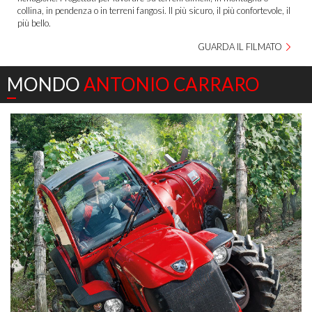
collina, in pendenza o in terreni fangosi. Il più sicuro, il più confortevole, il
più bello.
GUARDA IL FILMATO
MONDO
ANTONIO CARRARO