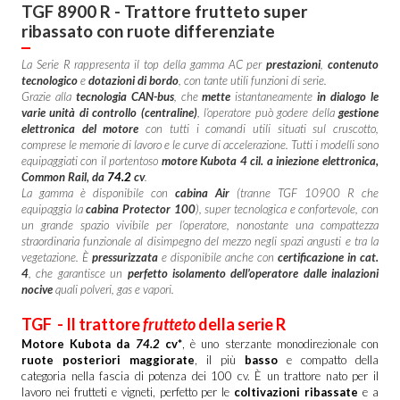
TGF 8900 R - Trattore frutteto super
ribassato con ruote differenziate
La Serie R rappresenta il top della gamma AC per
prestazioni
,
contenuto
tecnologico
e
dotazioni di bordo
, con tante utili funzioni di serie.
Grazie alla
tecnologia CAN-bus
, che
mette
istantaneamente
in dialogo le
varie unità di controllo (centraline)
, l’operatore può godere della
gestione
elettronica del motore
con tutti i comandi utili situati sul cruscotto,
comprese le memorie di lavoro e le curve di accelerazione. Tutti i modelli sono
equipaggiati con il portentoso
motore Kubota 4 cil. a iniezione elettronica,
Common Rail, da
74.2
cv
.
La gamma è disponibile con
cabina Air
(tranne TGF 10900 R che
equipaggia la
cabina Protector 100
), super tecnologica e confortevole, con
un grande spazio vivibile per l’operatore, nonostante una compattezza
straordinaria funzionale al disimpegno del mezzo negli spazi angusti e tra la
vegetazione. È
pressurizzata
e disponibile anche con
certificazione in cat.
4
, che garantisce un
perfetto isolamento dell’operatore dalle inalazioni
nocive
quali polveri, gas e vapori.
TGF - Il trattore
frutteto
della serie R
Motore Kubota da
74.2
cv*
, è uno sterzante monodirezionale con
ruote posteriori maggiorate
, il più
basso
e compatto della
categoria nella fascia di potenza dei 100 cv. È un trattore nato per il
lavoro nei frutteti e vigneti, perfetto per le
coltivazioni ribassate
e a