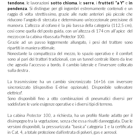
tendone
, le lavorazioni
sotto chioma
, le
serre
, i
frutteti “a Y”
e
in
pendenza
. Si distingue per gli ingombri estremamente contenuti e un
raggio di volta strettissimo, grazie alle ruote anteriori più piccole che
riducono l’angolo di sterzata e determinano un’eccezionale precisione di
manovra. L’altezza al cofano è la più bassa della categoria (112,5 cm),
così come quella del posto guida, con un’altezza di 174 cm all’apice del
mezzo con la cabina ribassata Protector 100.
Grazie ad un passo leggermente allungato, i pesi del trattore
sono
ripartiti in maniera ottimale.
Nonostante la compattezza del mezzo, lo spazio operativo e il comfort
sono al pari dei trattori tradizionali, con un tunnel centrale libero da leve
che agevola l’accesso a bordo, il cambio laterale e l’inversore collocato
sulla destra .
La trasmissione ha un cambio sincronizzato 16+16 con inversore
sincronizzato (dispositivo E-drive opzionale). Disponibile sollevatore
elettrico*.
Sono disponibili fino a otto combinazioni di pneumatici diversi per
soddisfare le varie esigenze operative e i diversi tipi di terreno.
La cabina
Protector 100
, a richiesta, ha un profilo filante adatto per il
disimpegno tra la vegetazione, senza che essa risulti danneggiata. Due le
versioni disponibili, la pressurizzata “basica” categoria 1 e la certificata
in Cat. 4, a totale protezione dall’entrata di polveri, gas e aerosol.