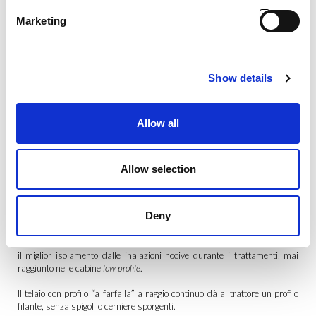
Marketing
Show details
Cabina TGF Protector 100
Allow all
SUPER LOW PROFILE PRESSURIZZATA
Pressurizzazione certificata CATEGORIA 4
Allow selection
Con soli 174 cm,
Protector 100
è una cabina bassa pressurizzata che
unisce comfort e visibilità al massimo isolamento esistente.
Deny
Ad oggi è
l’unica
cabina bassa con pressurizzazione
certificata
categoria 4
in commercio. La pressurizzazione categoria 4
garantisce
il miglior isolamento dalle inalazioni nocive durante i trattamenti, mai
raggiunto nelle cabine
low profile
.
Il telaio con profilo “a farfalla” a raggio continuo dà al trattore un profilo
filante, senza spigoli o cerniere sporgenti.