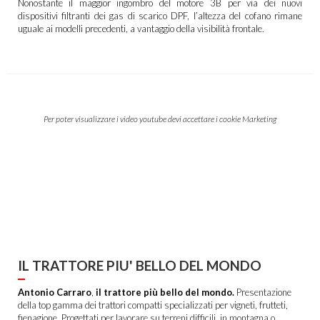
Nonostante il maggior ingombro del motore 3B per via dei nuovi
dispositivi filtranti dei gas di scarico DPF, l’altezza del cofano rimane
uguale ai modelli precedenti, a vantaggio della visibilità frontale.
Per poter visualizzare i video youtube devi accettare i cookie Marketing
IL TRATTORE PIU' BELLO DEL MONDO
Antonio Carraro
,
il trattore più bello del mondo.
Presentazione
della top gamma dei trattori compatti specializzati per vigneti, frutteti,
fienagione. Progettati per lavorare su terreni difficili, in montagna o