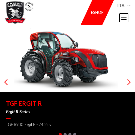
ITA
ESHOP
TGF ERGIT R
Ergit R Series
TGF 8900 Ergit R - 74.2 cv