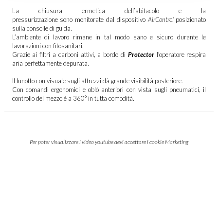
La chiusura ermetica dell’abitacolo e la
pressurizzazione sono monitorate dal dispositivo
AirControl
posizionato
sulla consolle di guida.
L’ambiente di lavoro rimane in tal modo sano e sicuro durante le
lavorazioni con fitosanitari.
Grazie ai filtri a carboni attivi, a bordo di
Protector
l’operatore respira
aria perfettamente depurata.
Il lunotto con visuale sugli attrezzi dà grande visibilità posteriore.
Con comandi ergonomici e oblò anteriori con vista sugli pneumatici, il
controllo del mezzo è a 360° in tutta comodità.
Per poter visualizzare i video youtube devi accettare i cookie Marketing