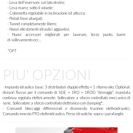
- Leva dell’inversore sul lato destro;
- Leva marce sotto il volante;
- Colonnetta regolabile in inclinazione ed altezza;
- Pedali freni allargati;
- Tunnel completamente libero;
- Nuovi allestimenti idraulici aggiuntivi;
- Nuovi accessori migliorati per lavorare, terzo punto, barre
di sollevamento ecc...
*OPT
PIU' OPZIONI
-
Impianto idraulico base: 3 distributori doppio effetto + 1 ritorno olio; Optional:
divisori flusso per il comando di 5DE + 1RO + 1ROD “drenaggi”, mandata
continua regolata elettricamente, Sollevatore a sforzo controllato meccanico di
serie, Sollevatore a sforzo controllato elettronico con damping*;
- Comandi bloccaggi differenziali e disinnesto trazione elettroidraulici,
Comando innesto PTO elettroidraulico, Prese idrauliche sopra i parafanghi.